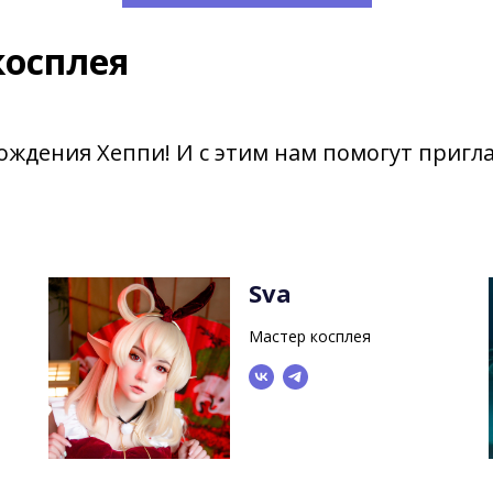
косплея
ождения Хеппи! И с этим нам помогут пригл
Sva
Мастер косплея