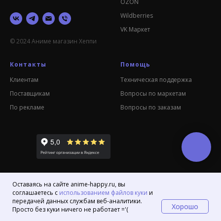
OZON
Wildberries
VK Маркет
© 2024 Аниме магазин Хеппи
Контакты
Помощь
Клиентам
Техническая поддержка
Поставщикам
Вопросы по маркетам
По рекламе
Вопросы по заказам
Оставаясь на сайте anime-happy.ru, вы
соглашаетесь с
использованием файлов куки
и
передачей данных службам веб-аналитики.
Хорошо
Просто без куки ничего не работает ='(