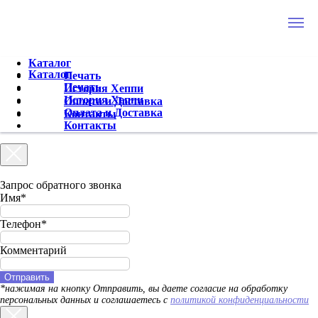
Каталог
Каталог
Печать
Печать
История Хеппи
История Хеппи
Оплата и Доставка
Оплата и Доставка
Контакты
Контакты
Запрос обратного звонка
Имя*
Телефон*
Комментарий
Отправить
*нажимая на кнопку Отправить, вы даете согласие на обработку
персональных данных и соглашаетесь c
политикой конфиденциальности