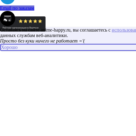
Email по заказам
Оставаясь на сайте anime-happy.ru, вы соглашаетесь с
использова
данных службам веб-аналитики.
Просто без куки ничего не работает ='(
Хорошо