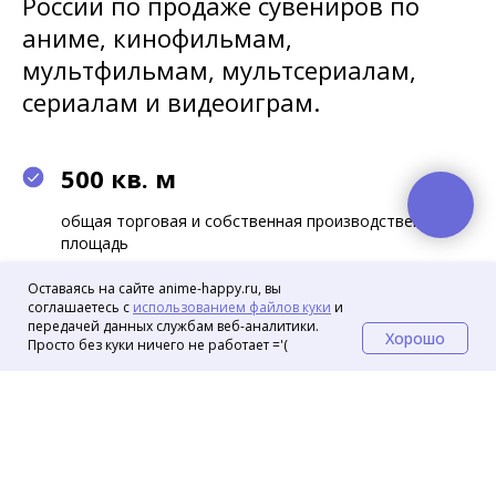
России по продаже сувениров по
аниме, кинофильмам,
мультфильмам, мультсериалам,
сериалам и видеоиграм.
500 кв. м
общая торговая и собственная производственная
площадь
Оставаясь на сайте anime-happy.ru, вы
10 лет
соглашаетесь с
использованием файлов куки
и
передачей данных службам веб-аналитики.
Хорошо
на рынке с 2014 и не планируем останавливаться
Просто без куки ничего не работает ='(
Читать историю Хеппи