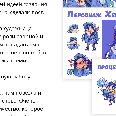
ей идеей создания
на, сделали пост.
а художница
в роли озорной и
ым попаданием в
оге, персонаж был
ился всеми.
нную работу!
да, нам повезло и
 снова. Очень
ичество, которое