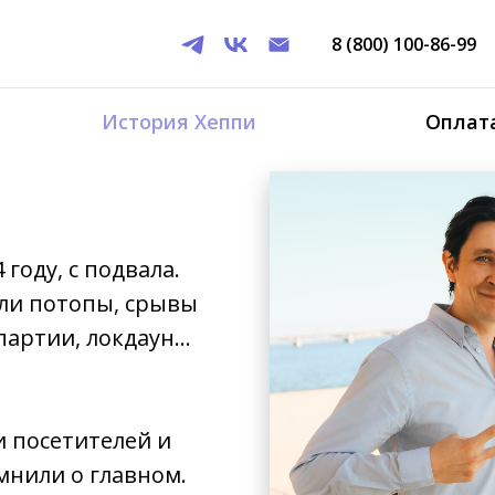
8 (800) 100-86-99
История Хеппи
Оплата
году, с подвала.
или потопы, срывы
артии, локдаун...
и посетителей и
мнили о главном.