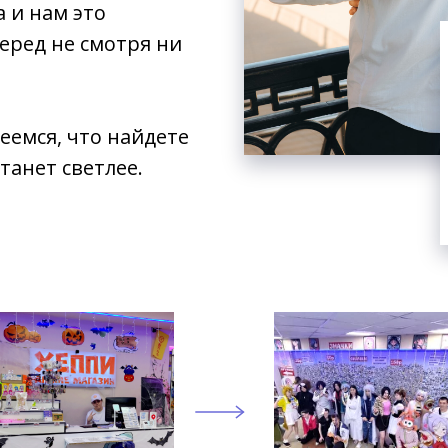
а и нам это
перед не смотря ни
деемся, что найдете
станет светлее.