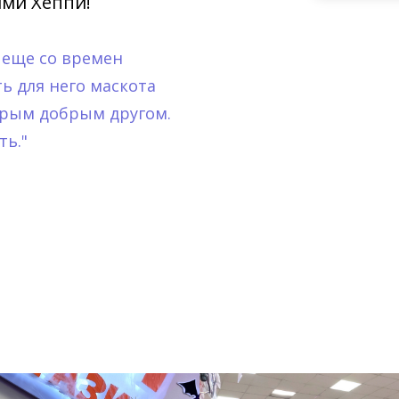
ми Хеппи!
 еще со времен
ь для него маскота
арым добрым другом.
ть."