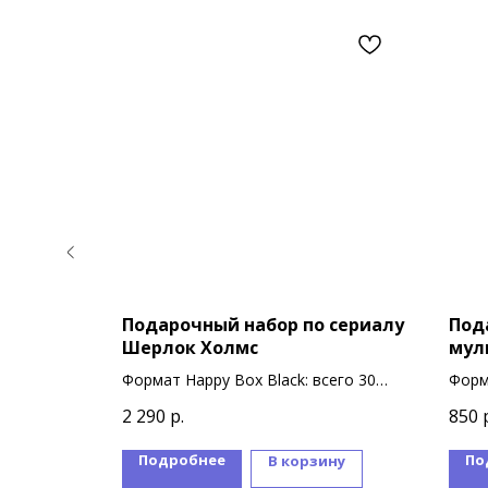
 аниме
Подарочный набор по сериалу
Под
Шерлок Холмс
мул
9
Формат Happy Box Black: всего 30
Форм
сувениров
суве
2 290
р.
850
Подробнее
По
ину
В корзину