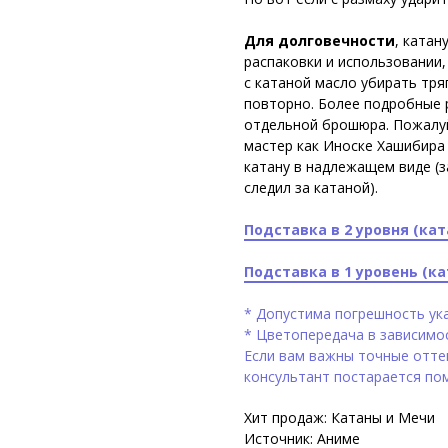
Для долговечности
, катан
распаковки и использовании,
с катаной масло убирать тря
повторно. Более подробные 
отдельной брошюра. Пожалуй
мастер как Иноске Хашибира
катану в надлежащем виде (
з
следил за катаной
).
Подставка в 2 уровня (кат
Подставка в 1 уровень (ка
* Допустима погрешность ука
* Цветопередача в зависимо
Если вам важны точные оттен
консультант постарается по
Хит продаж: Катаны и Мечи
Источник: Аниме