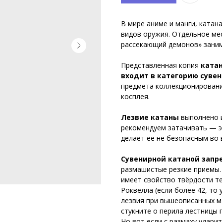
В мире аниме и манги, катан
видов оружия. Отдельное ме
рассекающий демонов» заним
Представленная копия
катан
входит в категорию суве
предмета коллекционировани
косплея.
Лезвие катаны
выполнено 
рекомендуем затачивать — э
делает ее не безопасным во 
Сувенирной катаной зап
размашистые резкие приемы.
имеет свойство твёрдости т
Роквелла
(если более 42, то
лезвия при вышеописанных ма
стукните о перила лестницы 
Но вот если с размаху ударит