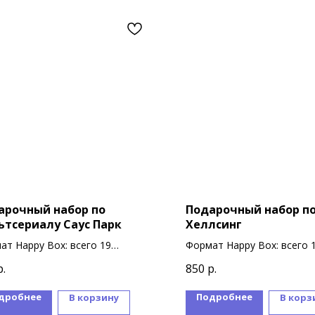
арочный набор по
Подарочный набор п
ьтсериалу Саус Парк
Хеллсинг
ат Happy Box: всего 19
Формат Happy Box: всего 
ниров
сувениров
р.
850
р.
дробнее
Подробнее
В корзину
В корз