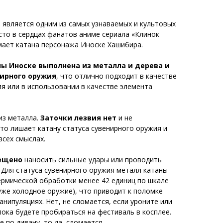
а является одним из самых узнаваемых и культовых
сто в сердцах фанатов аниме сериала «Клинок
ает катана персонажа Иноске Хашибира.
ы Иноске выполнена из металла и дерева и
нирного оружия
, что отлично подходит в качестве
я или в использовании в качестве элемента
из металла.
Заточки лезвия нет
и не
то лишает катану статуса сувенирного оружия и
всех смыслах.
рещено
наносить сильные удары или проводить
 Для статуса сувенирного оружия металл катаны
ермической обработки менее 42 единиц по шкале
 уже холодное оружие)
, что приводит к поломке
нипуляциях. Нет, не сломается, если уроните или
пока будете пробираться на фестиваль в косплее.
е по дивану, то да, сломается.