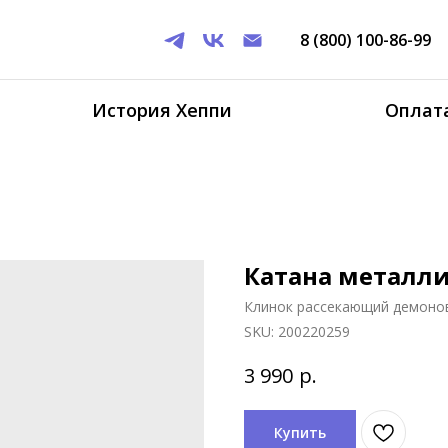
8 (800) 100-86-99
История Хеппи
Оплата
Катана металли
Клинок рассекающий демоно
SKU:
200220259
р.
3 990
Купить