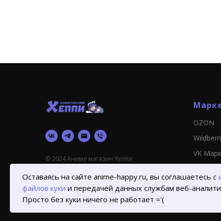
Марк
OZON
Wildberr
VK Мар
© 2024 Аниме магазин Хеппи
Оставаясь на сайте anime-happy.ru, вы соглашаетесь с
файлов куки
и передачей данных службам веб-аналити
Просто без куки ничего не работает ='(