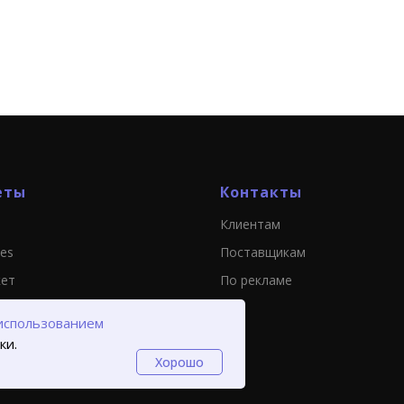
еты
Контакты
Клиентам
ies
Поставщикам
кет
По рекламе
использованием
ки.
Хорошо