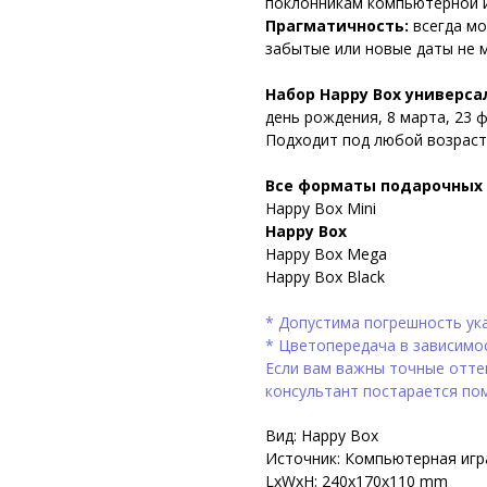
поклонникам компьютерной и
Прагматичность:
всегда мо
забытые или новые даты не м
Набор Happy Box универса
день рождения, 8 марта, 23 
Подходит под любой возраст
Все форматы подарочных 
Happy Box Mini
Happy Box
Happy Box Mega
Happy Box Black
* Допустима погрешность ука
* Цветопередача в зависимо
Если вам важны точные оттен
консультант постарается по
Вид: Happy Box
Источник: Компьютерная игр
LxWxH: 240x170x110 mm