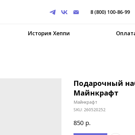
8 (800) 100-86-99
История Хеппи
Оплата
Подарочный на
Майнкрафт
Майнкрафт
SKU:
260520252
р.
850