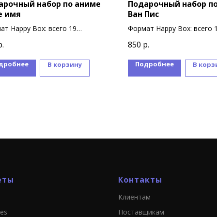
арочный набор по аниме
Подарочный набор п
е имя
Ван Пис
ат Happy Box: всего 19
Формат Happy Box: всего 
ниров
сувениров
р.
850
р.
дробнее
Подробнее
В корзину
В корз
еты
Контакты
Клиентам
ies
Поставщикам