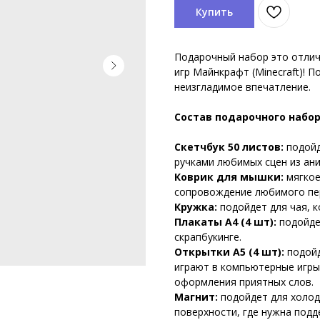
Купить
Подарочный набор это отлич
игр Майнкрафт (Minecraft)! П
неизгладимое впечатление.
Состав подарочного набор
Скетчбук 50 листов:
подойд
ручками любимых сцен из ани
Коврик для мышки:
мягкое
сопровождение любимого пер
Кружка:
подойдет для чая, к
Плакаты А4 (4 шт):
подойде
скрапбукинге.
Открытки А5 (4 шт):
подойд
играют в компьютерные игры
оформления приятных слов.
Магнит:
подойдет для холод
поверхности, где нужна под