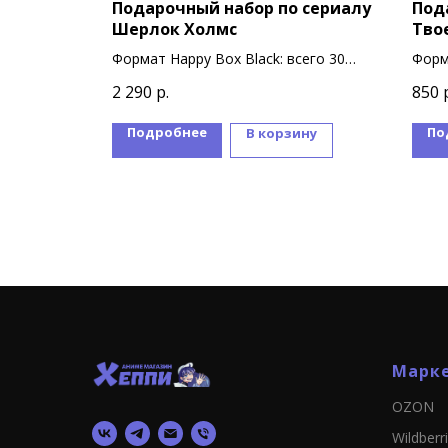
 аниме
Подарочный набор по сериалу
Под
Шерлок Холмс
Тво
9
Формат Happy Box Black: всего 30
Форм
сувениров
суве
2 290
р.
850
Подробнее
По
ину
В корзину
Марк
OZON
Wildberr