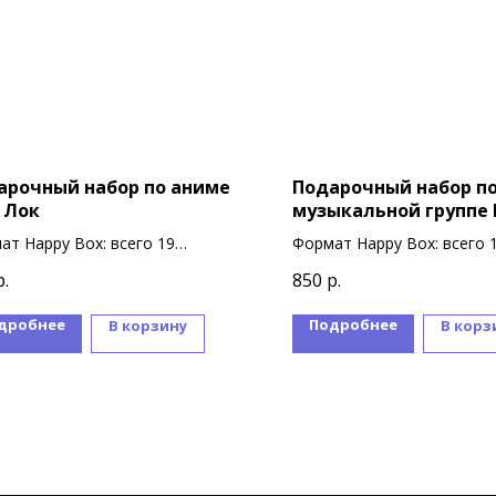
арочный набор по аниме
Подарочный набор п
 Лок
музыкальной группе 
ат Happy Box: всего 19
Формат Happy Box: всего 
ниров
сувениров
р.
850
р.
дробнее
Подробнее
В корзину
В корз