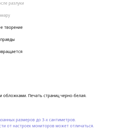
осле разлуки
амару
ее творение
 правды
озвращается
и обложками. Печать страниц черно-белая.
занных размеров до 3-х сантиметров.
сти от настроек мониторов может отличаться.