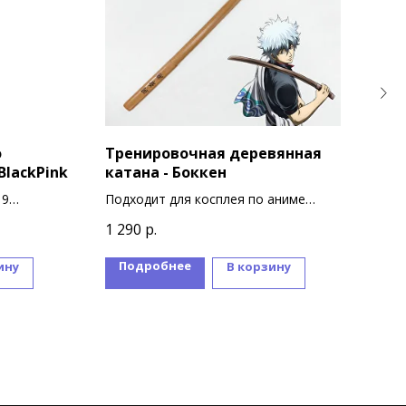
о
Тренировочная деревянная
Под
BlackPink
катана - Боккен
Моя
19
Подходит для косплея по аниме
Форм
Гинтама на персонажа Саката
суве
1 290
р.
850
Гинтоки
Подробнее
П
ину
В корзину