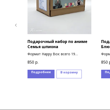
 аниме
Подарочный набор по аниме
Под
мия
Семья шпиона
Блю
9
Формат Happy Box: всего 19
Форм
сувениров
суве
850
р.
850
Подробнее
По
ину
В корзину