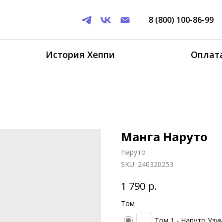
8 (800) 100-86-99
История Хеппи
Оплата
Манга Наруто
Наруто
SKU:
240320253
р.
1 790
Том
Том 1 - Наруто Узу