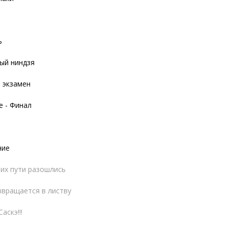
ь
ый ниндзя
 экзамен
е - Финал
ние
а их пути разошлись
звращается в листву
аскэ!!!