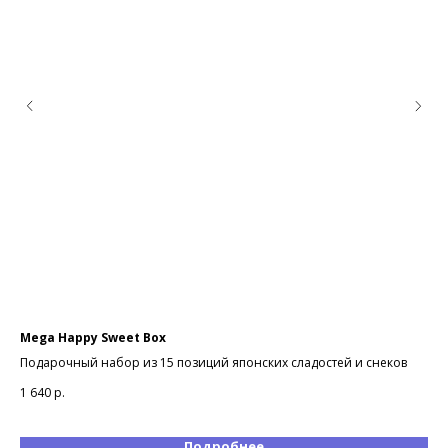
Mega Happy Sweet Box
Ор
пу
Подарочный набор из 15 позиций японских сладостей и снеков
Сюр
1 640
р.
В к
1 6
Подробнее