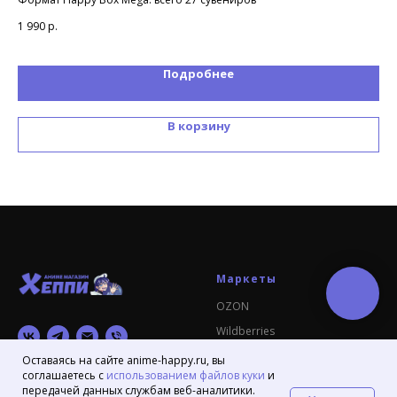
1 990
р.
85
Подробнее
В корзину
Маркеты
OZON
Wildberries
VK Маркет
Оставаясь на сайте anime-happy.ru, вы
соглашаетесь с
использованием файлов куки
и
© 2024 Аниме магазин Хеппи
передачей данных службам веб-аналитики.