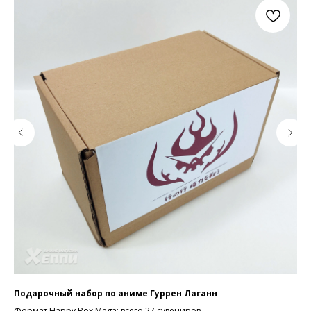
Подарочный набор по аниме Гуррен Лаганн
По
ок
Формат Happy Box Mega: всего 27 сувениров
Фор