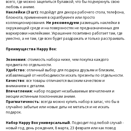
всего, где можно зацепиться булавкой, что бы подчеркнуть свою
любовь к аниме.
Наклейки (3 шт):
подойдут для декора рабочего стола, телефона,
блокнота, применения в скрапбукинге или просто
коллекционирования.
Не рекомендуем
размещать наклейки в
окружающей среде и на поверхностях не предназначенных для
маркировки наклейками. Украшение позитивно работает там, где
уместно, а не там, где всех будет раздражать и только расстраивать.
Преимущества Happy Box:
Экономия:
стоимость набора ниже, чем покупка каждого
предмета по отдельности.
Удобство:
отличный выбор для подарка друзьям и близким,
избавляющий от необходимости искать презенты по отдельности.
Качество:
все товары отличаются высоким качеством и
вниманием к деталям.
Впечатления:
набор подарит незабываемые впечатления и
эмоции истинным поклонникам аниме.
Прагматичность:
всегда можно купить набор в запас, что бы в
случайно забытые или новые даты не метаться и не искать
подарок.
Набор Happy Box универсальный.
Подходит под любой случай -
новый год, день рождения, 8 марта, 23 февраля или как повод