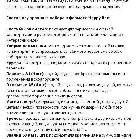
аниме Обещанный Неверленд (Yakusoku no Neverland)! Подходит
для всех возрастов и произведет неизгладимое впечатление.
Состав подарочного набора в формате Happy Box:
Скетчбук 50 листов:
подойдет для зарисовок и скетчей
карандашами и ручками любимых сцен из аниме или заметок
интересных идей.
Коврик для мышки:
мягкое движение компьютерной мышки,
четкий принт и сопровождение любимого персонажа во всех
победах в компьютерных играх.
Кружка:
подойдет для чая, кофе и других напитков в драгоценные
перерывы.
Плакаты А4 (4 шт):
подойдет для преображения комнаты или
применения в скрапбукинге.
Открытки А5 (4 шт):
подойдет для поздравления друзей, которые
тоже смотрят аниме, только собираются или просто для
красочного оформления приятных слов.
Магнит:
подойдет для холодильника, настенной доски и другой
металлической поверхности, где нужна поддержка любимого
аниме или просто нужен элемент декора.
Брелок:
подойдет для связки ключей, рюкзака и других элементов
одежды и вещей, когда нужна пометка "мое" или нужен элемент
подчеркивающий вашу индивидуальность.
Значки 58 мм (3 шт):
подойдет для крепления на сумку, одежду и