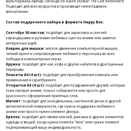
мультсериала Аватар: Легенда об Аанге (Avatar: The Last Airbender)!
Подходит для всех возрастов и произведет неизгладимое
впечатление.
Состав подарочного набора в формате Happy Box:
Скетчбук 50 листов:
подойдет для зарисовок и скетчей
карандашами и ручками любимых сцен из аниме или заметок
интересных идей.
Коврик для мышки:
мягкое движение компьютерной мышки,
четкий принт и сопровождение любимого персонажа во всех
победах в компьютерных играх.
Кружка:
подойдет для чая, кофе и других напитков в драгоценные
перерывы.
Плакаты А4 (4 шт):
подойдет для преображения комнаты или
применения в скрапбукинге.
Открытки А5 (4 шт):
подойдет для поздравления друзей, которые
тоже смотрят аниме, только собираются или просто для
красочного оформления приятных слов.
Магнит:
подойдет для холодильника, настенной доски и другой
металлической поверхности, где нужна поддержка любимого
аниме или просто нужен элемент декора.
Брелок:
подойдет для связки ключей, рюкзака и других элементов
одежды и вещей, когда нужна пометка "мое" или нужен элемент
подчеркивающий вашу индивидуальность.