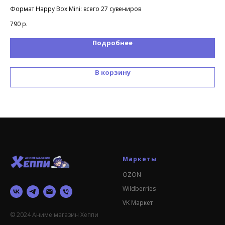
Формат Happy Box Mini: всего 27 сувениров
Фор
790
р.
85
Подробнее
В корзину
Маркеты
OZON
Wildberries
VK Маркет
© 2024 Аниме магазин Хеппи