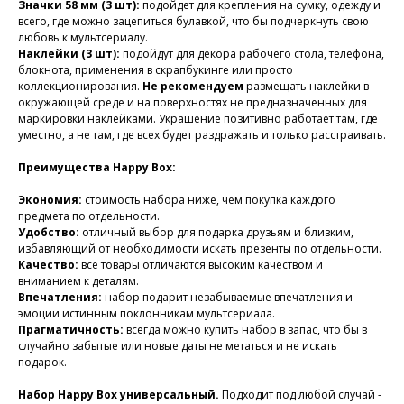
Значки 58 мм (3 шт):
подойдет для крепления на сумку, одежду и
всего, где можно зацепиться булавкой, что бы подчеркнуть свою
любовь к мультсериалу.
Наклейки (3 шт):
подойдут для декора рабочего стола, телефона,
блокнота, применения в скрапбукинге или просто
коллекционирования.
Не рекомендуем
размещать наклейки в
окружающей среде и на поверхностях не предназначенных для
маркировки наклейками. Украшение позитивно работает там, где
уместно, а не там, где всех будет раздражать и только расстраивать.
Преимущества Happy Box:
Экономия:
стоимость набора ниже, чем покупка каждого
предмета по отдельности.
Удобство:
отличный выбор для подарка друзьям и близким,
избавляющий от необходимости искать презенты по отдельности.
Качество:
все товары отличаются высоким качеством и
вниманием к деталям.
Впечатления:
набор подарит незабываемые впечатления и
эмоции истинным поклонникам мультсериала.
Прагматичность:
всегда можно купить набор в запас, что бы в
случайно забытые или новые даты не метаться и не искать
подарок.
Набор Happy Box универсальный.
Подходит под любой случай -