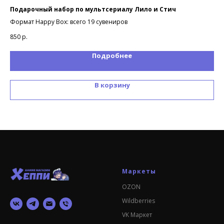
Подарочный набор по мультсериалу Лило и Стич
По
Формат Happy Box: всего 19 сувениров
Фор
850
р.
85
Подробнее
В корзину
Маркеты
OZON
Wildberries
VK Маркет