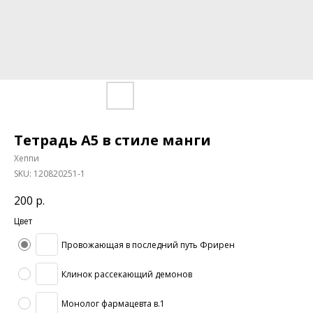
Тетрадь А5 в стиле манги
Хеппи
SKU:
120820251-1
200
р.
Цвет
Провожающая в последний путь Фрирен
Клинок рассекающий демонов
Монолог фармацевта в.1