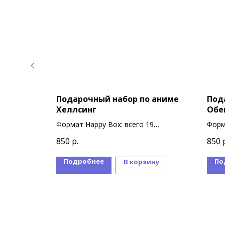
 аниме
Подарочный набор по аниме
Под
Хеллсинг
Обе
9
Формат Happy Box: всего 19
Форм
сувениров
суве
850
р.
850
Подробнее
По
ину
В корзину