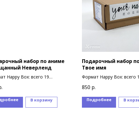
арочный набор по аниме
Подарочный набор п
щанный Неверленд
Твое имя
ат Happy Box: всего 19
Формат Happy Box: всего 
ниров
сувениров
р.
850
р.
дробнее
Подробнее
В корзину
В корз