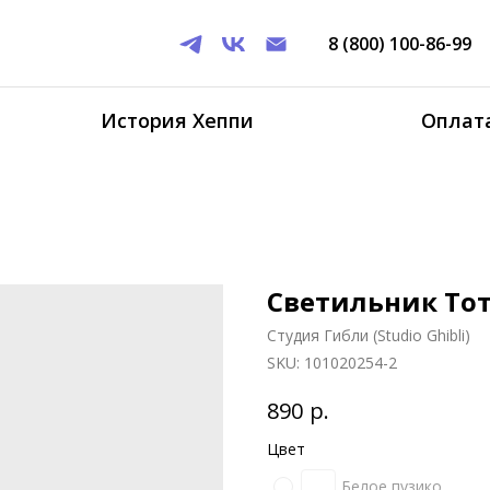
8 (800) 100-86-99
История Хеппи
Оплата
Светильник То
Студия Гибли (Studio Ghibli)
SKU:
101020254-2
р.
890
Цвет
Белое пузико