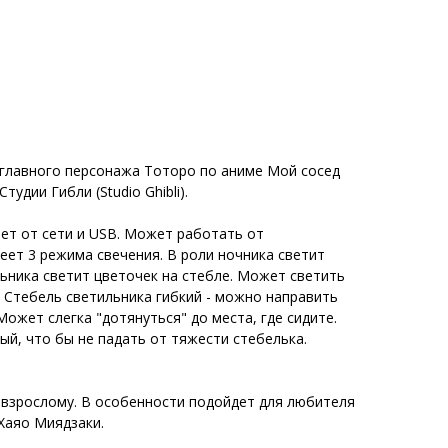
 главного персонажа Тоторо по аниме Мой сосед
тудии Гибли (Studio Ghibli).
ет от сети и USB. Может работать от
еет 3 режима свечения. В роли ночника светит
льника светит цветочек на стебле. Может светить
 Стебель светильника гибкий - можно направить
Может слегка "дотянуться" до места, где сидите.
ый, что бы не падать от тяжести стебелька.
 взрослому. В особенности подойдет для любителя
Хаяо Миядзаки.