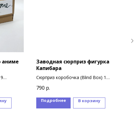
о аниме
Заводная сюрприз фигурка
Под
Капибара
Сем
19
Сюрприз коробочка (Blind Box) 1
Форм
коробочка = 1 фигурка
суве
790
р.
850
В коллекции 2 варианта дизайна
фигурок
Подробнее
П
ину
В корзину