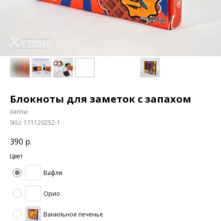
Блокноты для заметок с запахом
Хеппи
SKU:
171120252-1
390
р.
Цвет
Вафля
Орио
Ванильное печенье