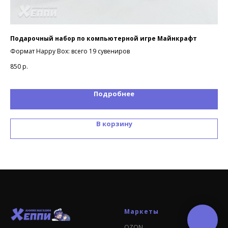
Подарочный набор по компьютерной игре Майнкрафт
По
Формат Happy Box: всего 19 сувениров
Фор
850
р.
85
Подробнее
В корзину
Маркеты
OZON