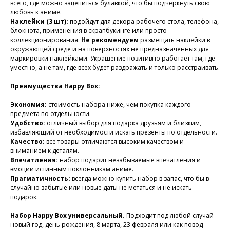
всего, где можно зацепиться булавкой, что бы подчеркнуть свою
любовь к аниме.
Наклейки (3 шт):
подойдут для декора рабочего стола, телефона,
блокнота, применения в скрапбукинге или просто
коллекционирования.
Не рекомендуем
размещать наклейки в
окружающей среде и на поверхностях не предназначенных для
маркировки наклейками. Украшение позитивно работает там, где
уместно, а не там, где всех будет раздражать и только расстраивать.
Преимущества Happy Box:
Экономия:
стоимость набора ниже, чем покупка каждого
предмета по отдельности.
Удобство:
отличный выбор для подарка друзьям и близким,
избавляющий от необходимости искать презенты по отдельности.
Качество:
все товары отличаются высоким качеством и
вниманием к деталям.
Впечатления:
набор подарит незабываемые впечатления и
эмоции истинным поклонникам аниме.
Прагматичность:
всегда можно купить набор в запас, что бы в
случайно забытые или новые даты не метаться и не искать
подарок.
Набор Happy Box универсальный.
Подходит под любой случай -
новый год, день рождения, 8 марта, 23 февраля или как повод