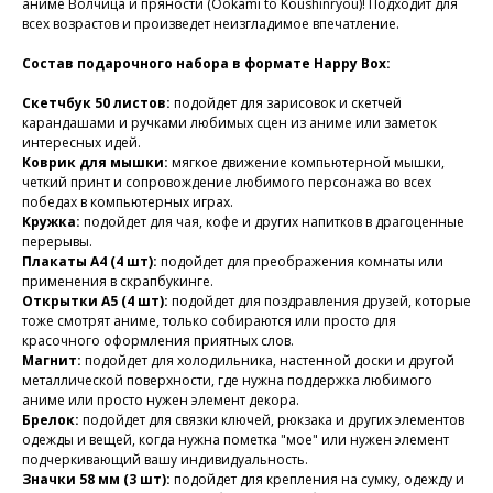
аниме Волчица и пряности (Ookami to Koushinryou)! Подходит для
всех возрастов и произведет неизгладимое впечатление.
Состав подарочного набора в формате Happy Box:
Скетчбук 50 листов:
подойдет для зарисовок и скетчей
карандашами и ручками любимых сцен из аниме или заметок
интересных идей.
Коврик для мышки:
мягкое движение компьютерной мышки,
четкий принт и сопровождение любимого персонажа во всех
победах в компьютерных играх.
Кружка:
подойдет для чая, кофе и других напитков в драгоценные
перерывы.
Плакаты А4 (4 шт):
подойдет для преображения комнаты или
применения в скрапбукинге.
Открытки А5 (4 шт):
подойдет для поздравления друзей, которые
тоже смотрят аниме, только собираются или просто для
красочного оформления приятных слов.
Магнит:
подойдет для холодильника, настенной доски и другой
металлической поверхности, где нужна поддержка любимого
аниме или просто нужен элемент декора.
Брелок:
подойдет для связки ключей, рюкзака и других элементов
одежды и вещей, когда нужна пометка "мое" или нужен элемент
подчеркивающий вашу индивидуальность.
Значки 58 мм (3 шт):
подойдет для крепления на сумку, одежду и