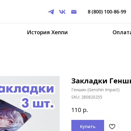
8 (800) 100-86-99
История Хеппи
Оплата
Закладки Генш
Геншин (Genshin Impact)
SKU:
280820255
р.
110
Купить