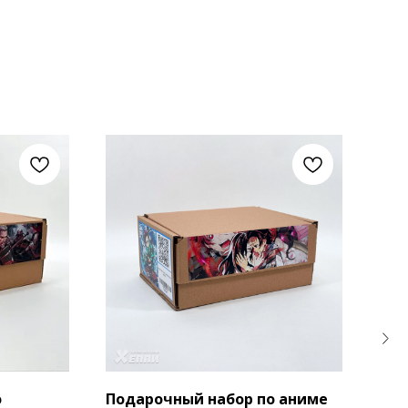
о
Подарочный набор по аниме
Под