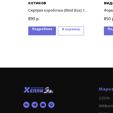
арк
котиков
вид
9
Сюрприз коробочка (Blind Box) 1
Форм
коробочка = 1 котик
суве
890
р.
850
В коллекции 9 вариантов дизайна
фигурок
Подробнее
По
ину
В корзину
Марк
OZON
Wildberr