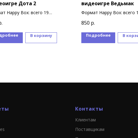
еоигре Дота 2
видеоигре Ведьмак
ат Happy Box: всего 19
Формат Happy Box: всего 
ниров
сувениров
р.
850
р.
дробнее
Подробнее
В корзину
В корз
еты
Контакты
Клиентам
ies
Поставщикам