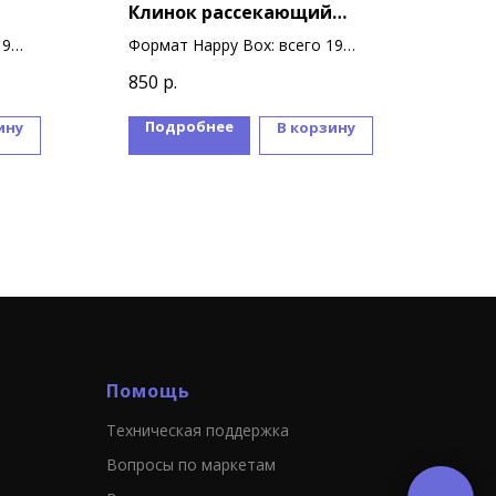
Клинок рассекающий
мул
демонов
19
Формат Happy Box: всего 19
Форм
сувениров
суве
850
р.
850
Подробнее
П
ину
В корзину
Помощь
Техническая поддержка
Вопросы по маркетам