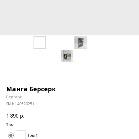
Манга Берсерк
Берсерк
SKU:
140520251
1 890
р.
Том
Том 1