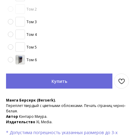
Том 2
Том 3
Том 4
Том 5
Том 6
Купить
Манга Берсерк (Berserk).
Переплет твердый с цветными обложками. Печать страниц черно-
белая.
Автор
Кэнтаро Миура.
Издательство
XL Media.
* Допустима погрешность указанных размеров до 3-х