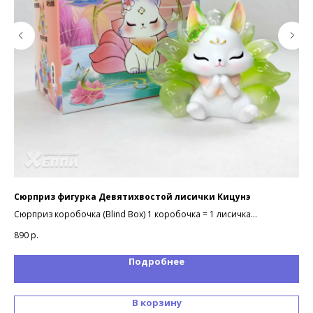
Сюрприз фигурка Девятихвостой лисички Кицунэ
Сю
Сюрприз коробочка (Blind Box) 1 коробочка = 1 лисичка
Сюр
В коллекции 10 вариантов дизайна фигурок
В к
890
р.
75
Подробнее
В корзину