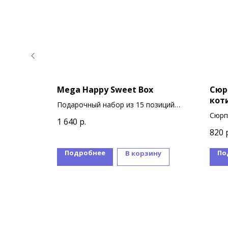
Mega Happy Sweet Box
Сюр
Мику
кот
Подарочный набор из 15 позиций
9
японских сладостей и снеков
Сюрп
1 640
р.
коро
820
В ко
фигу
Подробнее
По
ину
В корзину