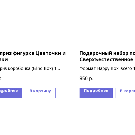
приз фигурка Цветочки и
Подарочный набор по
ики
Сверхъестественное
риз коробочка (Blind Box) 1
Формат Happy Box: всего 
бочка = 1 котик
сувениров
р.
850
р.
ллекции 5 вариантов дизайна
рок с подсветкой
дробнее
Подробнее
В корзину
В корз