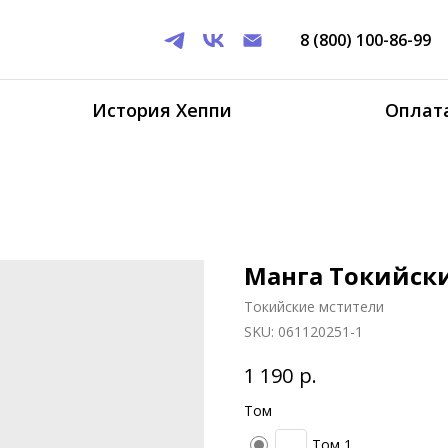
8 (800) 100-86-99
История Хеппи
Оплата
Манга Токийск
Токийские мстители
SKU:
061120251-1
р.
1 190
Том
Том 1