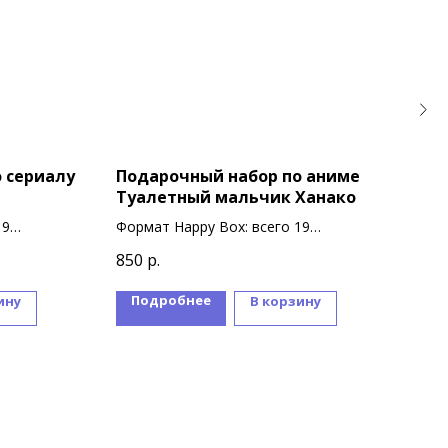
 сериалу
Подарочный набор по аниме
Под
Туалетный мальчик Ханако
вир
Хац
19
Формат Happy Box: всего 19
Форм
сувениров
суве
850
р.
850
Подробнее
П
ину
В корзину