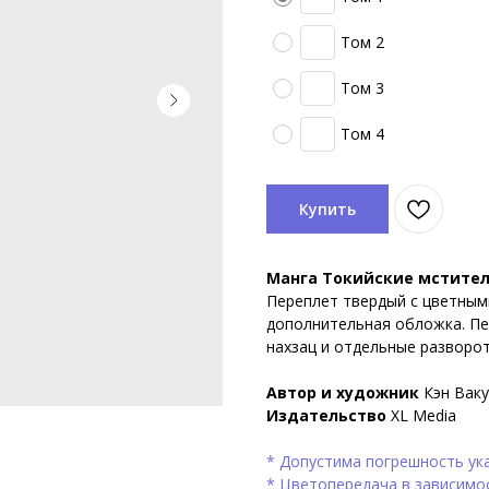
Том 2
Том 3
Том 4
Купить
Манга Токийские мстители
Переплет твердый с цветным
дополнительная обложка. Пе
нахзац и отдельные разворо
Автор и художник
Кэн Ваку
Издательство
XL Media
* Допустима погрешность ука
* Цветопередача в зависимо