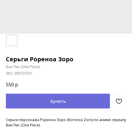
Серьги Рореноа Зоро
Ван Пис (One Piece)
SKU:
280720251
550
р.
Купить
Серьги персонажа Рореноа Зоро (Roronoa Zoro) по аниме сериалу
Ван Пис (One Piece).