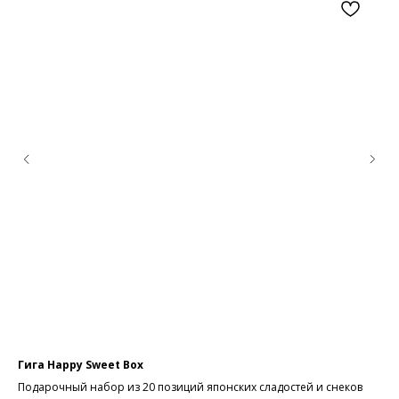
Гига Happy Sweet Box
Ка
Подарочный набор из 20 позиций японских сладостей и снеков
Су