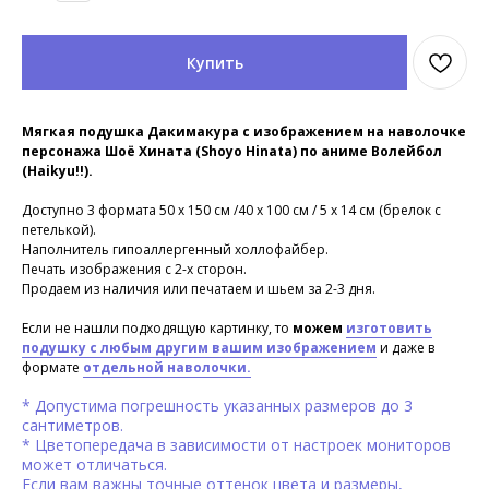
Купить
Мягкая подушка Дакимакура с изображением на наволочке
персонажа Шоё Хината (Shoyo Hinata) по аниме Волейбол
(Haikyu!!).
Доступно 3 формата 50 х 150 см /40 х 100 см / 5 х 14 см (брелок с
петелькой).
Наполнитель гипоаллергенный холлофайбер.
Печать изображения с 2-х сторон.
Продаем из наличия или печатаем и шьем за 2-3 дня.
Если не нашли подходящую картинку, то
можем
изготовить
подушку с любым другим вашим изображением
и даже в
формате
отдельной наволочки.
* Допустима погрешность указанных размеров до 3
сантиметров.
* Цветопередача в зависимости от настроек мониторов
может отличаться.
Если вам важны точные оттенок цвета и размеры,