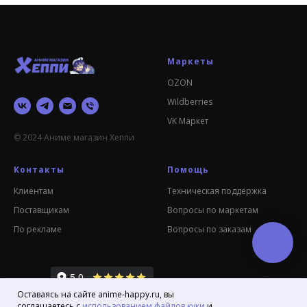
Маркеты
OZON
Wildberries
VK Маркет
© 2024 Аниме магазин Хеппи
Контакты
Помощь
Клиентам
Техническая поддержка
Поставщикам
Вопросы по маркетам
По рекламе
Вопросы по заказам
Оставаясь на сайте anime-happy.ru, вы
соглашаетесь с
использованием файлов куки
и