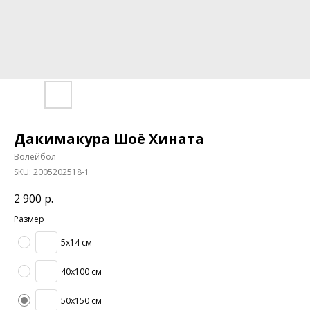
Дакимакура Шоё Хината
Волейбол
SKU:
2005202518-1
2 900
р.
Размер
5х14 см
40х100 см
50х150 см