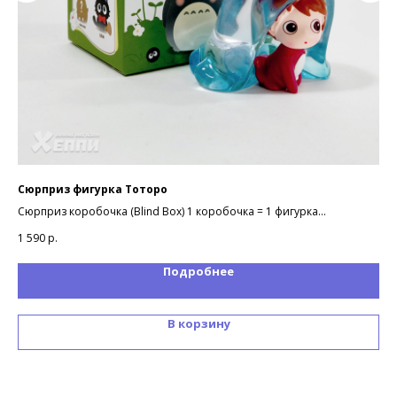
Сюрприз фигурка Тоторо
По
Сюрприз коробочка (Blind Box) 1 коробочка = 1 фигурка
Фор
В коллекции 7 вариантов дизайна фигурок с подсветкой
1 590
р.
85
Подробнее
В корзину