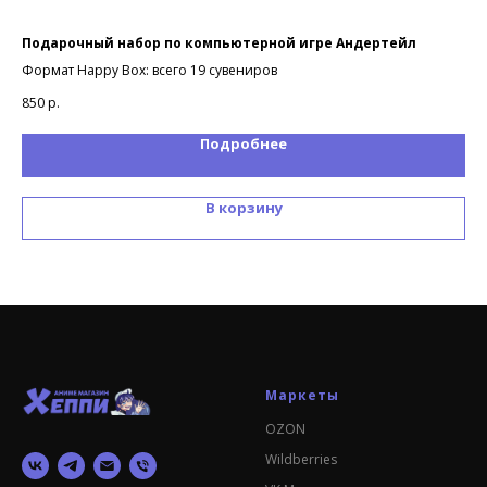
Подарочный набор по компьютерной игре Андертейл
По
Формат Happy Box: всего 19 сувениров
Фор
850
р.
1 9
Подробнее
В корзину
Маркеты
OZON
Wildberries