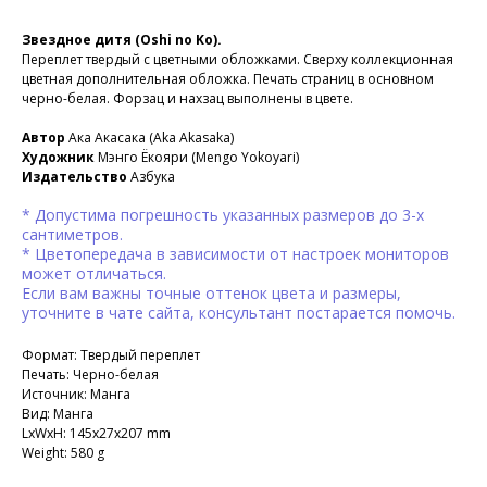
Звездное дитя (Oshi no Ko).
Переплет твердый с цветными обложками. Сверху коллекционная
цветная дополнительная обложка. Печать страниц в основном
черно-белая. Форзац и нахзац выполнены в цвете.
Автор
Ака Акасака (Aka Akasaka)
Художник
Мэнго Ёкояри (Mengo Yokoyari)
Издательство
Азбука
* Допустима погрешность указанных размеров до 3-х
сантиметров.
* Цветопередача в зависимости от настроек мониторов
может отличаться.
Если вам важны точные оттенок цвета и размеры,
уточните в чате сайта, консультант постарается помочь.
Формат: Твердый переплет
Печать: Черно-белая
Источник: Манга
Вид: Манга
LxWxH: 145x27x207 mm
Weight: 580 g