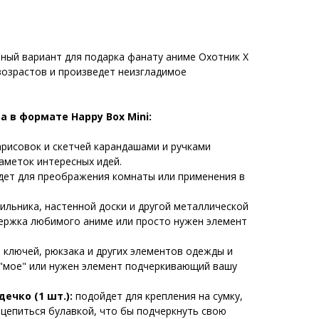
ный вариант для подарка фанату аниме Охотник Х
возрастов и произведет неизгладимое
а в формате Happy Box Mini:
арисовок и скетчей карандашами и ручками
аметок интересных идей.
ет для преображения комнаты или применения в
ильника, настенной доски и другой металлической
держка любимого аниме или просто нужен элемент
 ключей, рюкзака и других элементов одежды и
 "мое" или нужен элемент подчеркивающий вашу
дечко (1 шт.):
подойдет для крепления на сумку,
ацепиться булавкой, что бы подчеркнуть свою