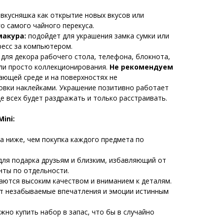
вкусняшка как открытие новых вкусов или
о самого чайного перекуса.
акура:
подойдет для украшения замка сумки или
тресс за компьютером.
для декора рабочего стола, телефона, блокнота,
или просто коллекционирования.
Не рекомендуем
ающей среде и на поверхностях не
овки наклейками. Украшение позитивно работает
где всех будет раздражать и только расстраивать.
ini:
а ниже, чем покупка каждого предмета по
ля подарка друзьям и близким, избавляющий от
нты по отдельности.
аются высоким качеством и вниманием к деталям.
т незабываемые впечатления и эмоции истинным
жно купить набор в запас, что бы в случайно