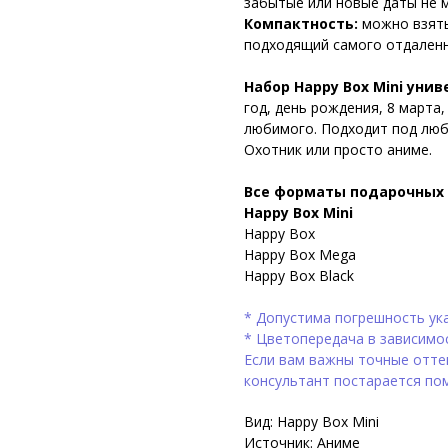
забытые или новые даты не м
Компактность:
можно взять
подходящий самого отдаленн
Набор Happy Box Mini уни
год, день рождения, 8 марта
любимого. Подходит под люб
Охотник или просто аниме.
Все форматы подарочных 
Happy Box Mini
Happy Box
Happy Box Mega
Happy Box Black
* Допустима погрешность ука
* Цветопередача в зависимо
Если вам важны точные оттен
консультант постарается по
Вид: Happy Box Mini
Источник: Аниме