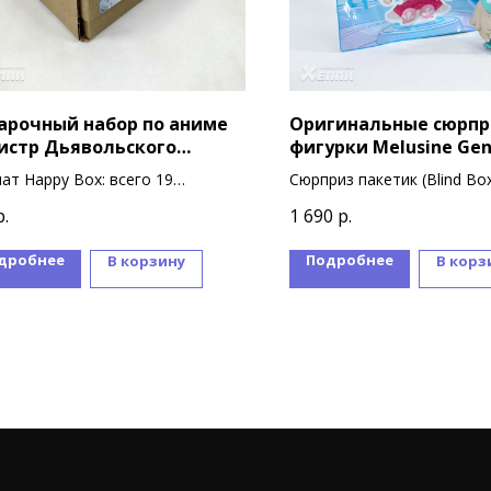
арочный набор по аниме
Оригинальные сюрпр
истр Дьявольского
фигурки Melusine Gen
ьта
Impact
ат Happy Box: всего 19
Сюрприз пакетик (Blind Box
ниров
пакетик = 1 фигурка
р.
1 690
р.
В коллекции 18 вариантов
фигурок
дробнее
Подробнее
В корзину
В корз