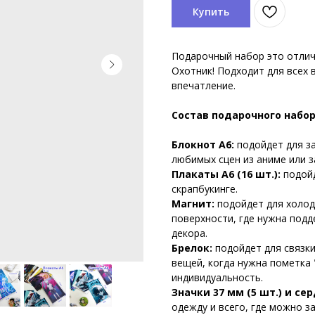
Купить
Подарочный набор это отлич
Охотник! Подходит для всех 
впечатление.
Состав подарочного набор
Блокнот А6:
подойдет для з
любимых сцен из аниме или з
Плакаты А6 (16 шт.):
подойд
скрапбукинге.
Магнит:
подойдет для холод
поверхности, где нужна под
декора.
Брелок:
подойдет для связки
вещей, когда нужна пометка
индивидуальность.
Значки 37 мм (5 шт.) и сер
одежду и всего, где можно з