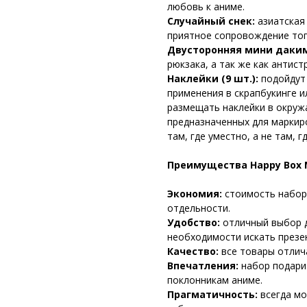
любовь к аниме.
Случайный снек:
азиатская 
приятное сопровождение тог
Двусторонняя мини даким
рюкзака, а так же как антис
Наклейки (9 шт.):
подойдут 
применения в скрапбукинге 
размещать наклейки в окруж
предназначенных для маркир
там, где уместно, а не там, 
Преимущества Happy Box M
Экономия:
стоимость набор
отдельности.
Удобство:
отличный выбор д
необходимости искать презе
Качество:
все товары отлич
Впечатления:
набор подари
поклонникам аниме.
Прагматичность:
всегда мо