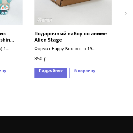
из
Подарочный набор по аниме
Под
shin
Alien Stage
Гур
) 1
Формат Happy Box: всего 19
Форм
сувениров
суве
850
р.
1 99
 дизайна
Подробнее
П
ину
В корзину