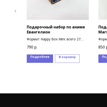
 аниме
Подарочный набор по аниме
Под
Евангелион
Маг
Кул
сего 27
Формат Happy Box Mini: всего 27
Форм
сувениров
суве
790
р.
850
Подробнее
По
ину
В корзину