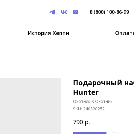
8 (800) 100-86-99
История Хеппи
Оплата
Подарочный наб
Hunter
Охотник Х Охотник
SKU:
240320252
р.
790