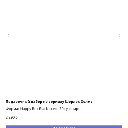
Подарочный набор по сериалу Шерлок Холмс
Ка
Формат Happy Box Black: всего 30 сувениров
Су
ра
2 290
р.
4 6