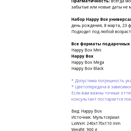
Прагматичность:
всегда мо
забытые или новые даты не м
Набор Happy Box универса
день рождения, 8 марта, 23 
Подходит под любой возраст,
Все форматы подарочных 
Happy Box Mini
Happy Box
Happy Box Mega
Happy Box Black
* Допустима погрешность ука
* Цветопередача в зависимо
Если вам важны точные оттен
консультант постарается по
Вид: Happy Box
Источник: Мультсериал
LxWxH: 240x170x110 mm
Weight: 900 g