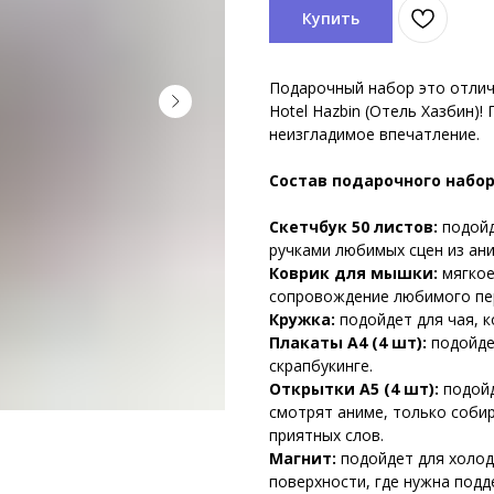
Купить
Подарочный набор это отлич
Hotel Hazbin (Отель Хазбин)!
неизгладимое впечатление.
Состав подарочного набор
Скетчбук 50 листов:
подойд
ручками любимых сцен из ани
Коврик для мышки:
мягкое
сопровождение любимого пер
Кружка:
подойдет для чая, к
Плакаты А4 (4 шт):
подойде
скрапбукинге.
Открытки А5 (4 шт):
подойд
смотрят аниме, только соби
приятных слов.
Магнит:
подойдет для холод
поверхности, где нужна под