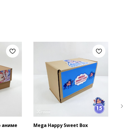
о аниме
Mega Happy Sweet Box
Под