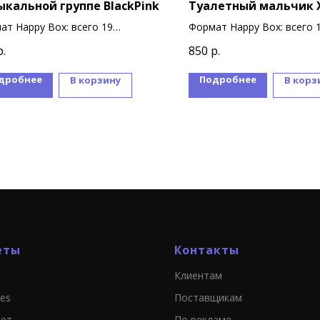
ыкальной группе BlackPink
Туалетный мальчик 
ат Happy Box: всего 19
Формат Happy Box: всего 
ниров
сувениров
р.
850
р.
дробнее
Подробнее
В корзину
В корз
еты
Контакты
Клиентам
ies
Поставщикам
кет
По рекламе