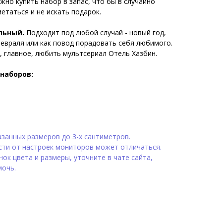
жно купить набор в запас, что бы в случайно
етаться и не искать подарок.
льный.
Подходит под любой случай - новый год,
февраля или как повод порадовать себя любимого.
 главное, любить мультсериал Отель Хазбин.
наборов:
занных размеров до 3-х сантиметров.
сти от настроек мониторов может отличаться.
ок цвета и размеры, уточните в чате сайта,
мочь.