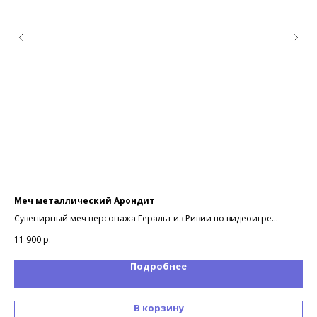
Меч металлический Арондит
По
Сувенирный меч персонажа Геральт из Ривии по видеоигре
Фор
Ведьмак (Witcher)
11 900
р.
85
Подробнее
В корзину