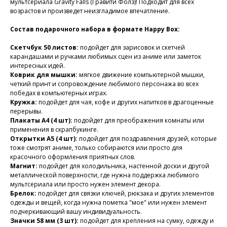
мультсериала Gravity Falls (Гравити Фолз)! Подходит для всех
возрастов и произведет неизгладимое впечатление.
Состав подарочного набора в формате Happy Box:
Скетчбук 50 листов:
подойдет для зарисовок и скетчей
карандашами и ручками любимых сцен из аниме или заметок
интересных идей.
Коврик для мышки:
мягкое движение компьютерной мышки,
четкий принт и сопровождение любимого персонажа во всех
победах в компьютерных играх.
Кружка:
подойдет для чая, кофе и других напитков в драгоценные
перерывы.
Плакаты А4 (4 шт):
подойдет для преображения комнаты или
применения в скрапбукинге.
Открытки А5 (4 шт):
подойдет для поздравления друзей, которые
тоже смотрят аниме, только собираются или просто для
красочного оформления приятных слов.
Магнит:
подойдет для холодильника, настенной доски и другой
металлической поверхности, где нужна поддержка любимого
мультсериала или просто нужен элемент декора.
Брелок:
подойдет для связки ключей, рюкзака и других элементов
одежды и вещей, когда нужна пометка "мое" или нужен элемент
подчеркивающий вашу индивидуальность.
Значки 58 мм (3 шт):
подойдет для крепления на сумку, одежду и