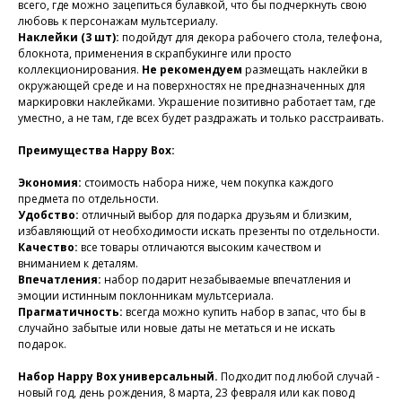
всего, где можно зацепиться булавкой, что бы подчеркнуть свою
любовь к персонажам мультсериалу.
Наклейки (3 шт):
подойдут для декора рабочего стола, телефона,
блокнота, применения в скрапбукинге или просто
коллекционирования.
Не рекомендуем
размещать наклейки в
окружающей среде и на поверхностях не предназначенных для
маркировки наклейками. Украшение позитивно работает там, где
уместно, а не там, где всех будет раздражать и только расстраивать.
Преимущества Happy Box:
Экономия:
стоимость набора ниже, чем покупка каждого
предмета по отдельности.
Удобство:
отличный выбор для подарка друзьям и близким,
избавляющий от необходимости искать презенты по отдельности.
Качество:
все товары отличаются высоким качеством и
вниманием к деталям.
Впечатления:
набор подарит незабываемые впечатления и
эмоции истинным поклонникам мультсериала.
Прагматичность:
всегда можно купить набор в запас, что бы в
случайно забытые или новые даты не метаться и не искать
подарок.
Набор Happy Box универсальный.
Подходит под любой случай -
новый год, день рождения, 8 марта, 23 февраля или как повод