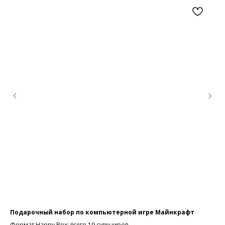
Подарочный набор по компьютерной игре Майнкрафт
Cю
Формат Happy Box: всего 19 сувениров
Сюр