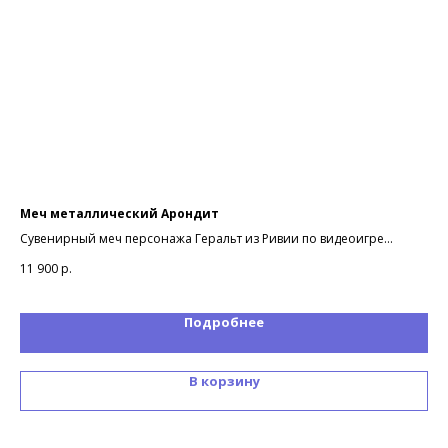
Меч металлический Арондит
По
Об
Сувенирный меч персонажа Геральт из Ривии по видеоигре
Фор
Ведьмак (Witcher)
11 900
р.
85
Подробнее
В корзину