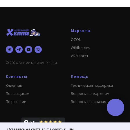
Маркеты
OZON
Wildberries
VK Маркет
© 2024 Аниме магазин Хеппи
Контакты
Помощь
Клиентам
Техническая поддержка
Поставщикам
Вопросы по маркетам
По рекламе
Вопросы по заказам
Оставаясь на сайте anime-happy.ru, вы