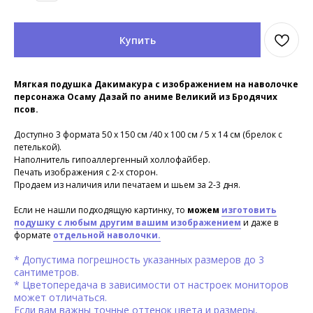
Купить
Мягкая подушка Дакимакура с изображением на наволочке
персонажа Осаму Дазай по аниме Великий из Бродячих
псов.
Доступно 3 формата 50 х 150 см /40 х 100 см / 5 х 14 см (брелок с
петелькой).
Наполнитель гипоаллергенный холлофайбер.
Печать изображения с 2-х сторон.
Продаем из наличия или печатаем и шьем за 2-3 дня.
Если не нашли подходящую картинку, то
можем
изготовить
подушку с любым другим вашим изображением
и даже в
формате
отдельной наволочки.
* Допустима погрешность указанных размеров до 3
сантиметров.
* Цветопередача в зависимости от настроек мониторов
может отличаться.
Если вам важны точные оттенок цвета и размеры,