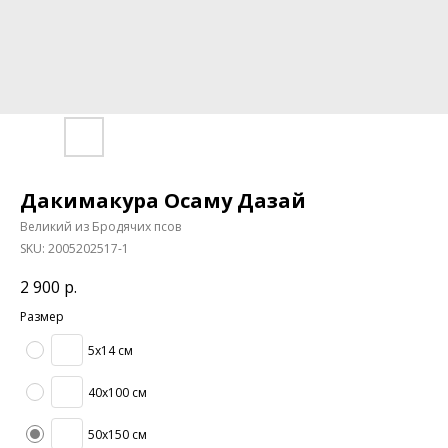
Дакимакура Осаму Дазай
Великий из Бродячих псов
SKU:
2005202517-1
2 900
р.
Размер
5х14 см
40х100 см
50х150 см