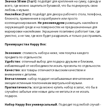
Значки 58 мм (3 шт):
подойдет для крепления на сумку, одежду и
всего, где можно зацепиться булавкой, что бы подчеркнуть свою
любовь к музыке.
Наклейки (3 шт):
подойдут для декора рабочего стола, телефона,
блокнота, применения в скрапбукинге или просто
коллекционирования.
Не рекомендуем
размещать наклейки в
окружающей среде и на поверхностях не предназначенных для
маркировки наклейками. Украшение позитивно работает там, где
уместно, а не там, где всех будет раздражать и только расстраивать.
Преимущества Happy Box:
Экономия:
стоимость набора ниже, чем покупка каждого
предмета по отдельности.
Удобство:
отличный выбор для подарка друзьям и близким,
избавляющий от необходимости искать презенты по отдельности.
Качество:
все товары отличаются высоким качеством и
вниманием к деталям.
Впечатления:
набор подарит незабываемые впечатления и
эмоции истинным поклонникам виртуальной музыки.
Прагматичность:
всегда можно купить набор в запас, что бы в
случайно забытые или новые даты не метаться и не искать
подарок.
Набор Happy Box универсальный.
Подходит под любой случай -