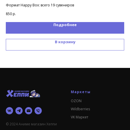
Формат Happy Box: всего 19 сувениров
Фор
850
р.
85
Подробнее
В корзину
Маркеты
OZON
Wildberries
VK Маркет
© 2024 Аниме магазин Хеппи