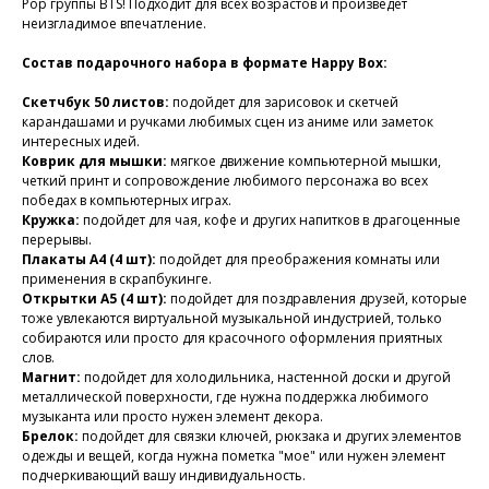
Pop группы BTS! Подходит для всех возрастов и произведет
неизгладимое впечатление.
Состав подарочного набора в формате Happy Box:
Скетчбук 50 листов:
подойдет для зарисовок и скетчей
карандашами и ручками любимых сцен из аниме или заметок
интересных идей.
Коврик для мышки:
мягкое движение компьютерной мышки,
четкий принт и сопровождение любимого персонажа во всех
победах в компьютерных играх.
Кружка:
подойдет для чая, кофе и других напитков в драгоценные
перерывы.
Плакаты А4 (4 шт):
подойдет для преображения комнаты или
применения в скрапбукинге.
Открытки А5 (4 шт):
подойдет для поздравления друзей, которые
тоже увлекаются виртуальной музыкальной индустрией, только
собираются или просто для красочного оформления приятных
слов.
Магнит:
подойдет для холодильника, настенной доски и другой
металлической поверхности, где нужна поддержка любимого
музыканта или просто нужен элемент декора.
Брелок:
подойдет для связки ключей, рюкзака и других элементов
одежды и вещей, когда нужна пометка "мое" или нужен элемент
подчеркивающий вашу индивидуальность.