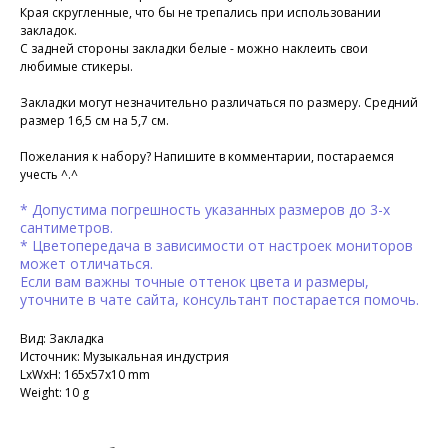
Края скругленные, что бы не трепались при использовании
закладок.
С задней стороны закладки белые - можно наклеить свои
любимые стикеры.
Закладки могут незначительно различаться по размеру. Средний
размер 16,5 см на 5,7 см.
Пожелания к набору? Напишите в комментарии, постараемся
учесть ^.^
* Допустима погрешность указанных размеров до 3-х
сантиметров.
* Цветопередача в зависимости от настроек мониторов
может отличаться.
Если вам важны точные оттенок цвета и размеры,
уточните в чате сайта, консультант постарается помочь.
Вид: Закладка
Источник: Музыкальная индустрия
LxWxH: 165x57x10 mm
Weight: 10 g