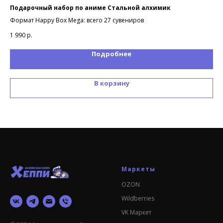
Подарочный набор по аниме Стальной алхимик
По
Формат Happy Box Mega: всего 27 сувениров
Фор
1 990
р.
85
Подробнее
В корзину
Маркеты
OZON
Wildberries
VK Маркет