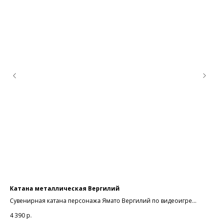
Катана металлическая Вергилий
По
Сувенирная катана персонажа Ямато Вергилий по видеоигре
Фор
Девил Мей Край (Devil May Cry)
4 390
р.
1 9