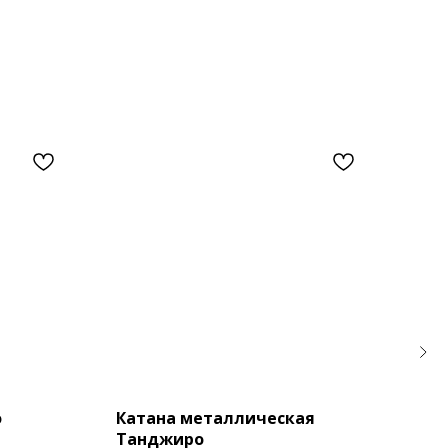
о
Катана металлическая
Под
Танджиро
Ева