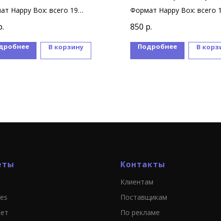
Майнкрафт
ат Happy Box: всего 19
Формат Happy Box: всего 
ниров
сувениров
р.
850
р.
дробнее
Подробнее
В корзину
В корз
еты
Контакты
Клиентам
ies
Поставщикам
кет
По рекламе