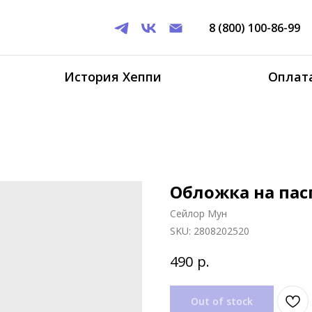
8 (800) 100-86-99
История Хеппи
Оплата
Обложка на пас
Сейлор Мун
SKU:
2808202520
р.
490
Out of stock