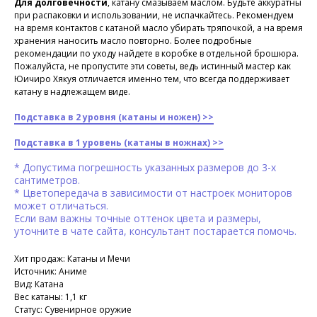
Для долговечности
, катану смазываем маслом. Будьте аккуратны
при распаковки и использовании, не испачкайтесь. Рекомендуем
на время контактов с катаной масло убирать тряпочкой, а на время
хранения наносить масло повторно. Более подробные
рекомендации по уходу найдете в коробке в отдельной брошюра.
Пожалуйста, не пропустите эти советы, ведь истинный мастер как
Юичиро Хякуя отличается именно тем, что всегда поддерживает
катану в надлежащем виде.
Подставка в 2 уровня (катаны и ножен) >>
Подставка в 1 уровень (катаны в ножнах) >>
* Допустима погрешность указанных размеров до 3-х
сантиметров.
* Цветопередача в зависимости от настроек мониторов
может отличаться.
Если вам важны точные оттенок цвета и размеры,
уточните в чате сайта, консультант постарается помочь.
Хит продаж: Катаны и Мечи
Источник: Аниме
Вид: Катана
Вес катаны: 1,1 кг
Статус: Сувенирное оружие