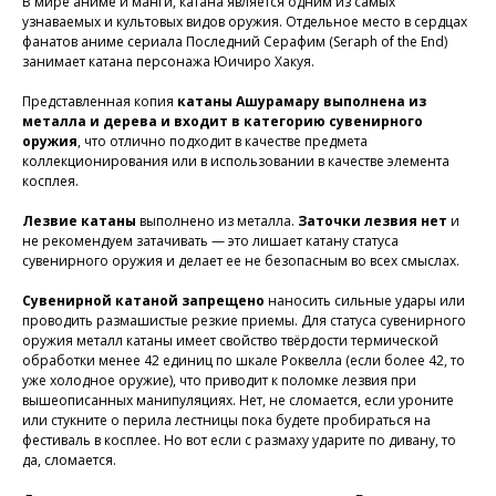
В мире аниме и манги, катана является одним из самых
узнаваемых и культовых видов оружия. Отдельное место в сердцах
фанатов аниме сериала Последний Серафим (Seraph of the End)
занимает катана персонажа Юичиро Хакуя.
Представленная копия
катаны Ашурамару выполнена из
металла и дерева и входит в категорию сувенирного
оружия
, что отлично подходит в качестве предмета
коллекционирования или в использовании в качестве элемента
косплея.
Лезвие катаны
выполнено из металла.
Заточки лезвия нет
и
не рекомендуем затачивать — это лишает катану статуса
сувенирного оружия и делает ее не безопасным во всех смыслах.
Сувенирной катаной запрещено
наносить сильные удары или
проводить размашистые резкие приемы. Для статуса сувенирного
оружия металл катаны имеет свойство твёрдости термической
обработки менее 42 единиц по шкале Роквелла
(если более 42, то
уже холодное оружие)
, что приводит к поломке лезвия при
вышеописанных манипуляциях. Нет, не сломается, если уроните
или стукните о перила лестницы пока будете пробираться на
фестиваль в косплее. Но вот если с размаху ударите по дивану, то
да, сломается.