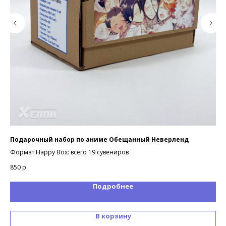
Подарочный набор по аниме Обещанный Неверленд
По
Формат Happy Box: всего 19 сувениров
Фор
850
р.
85
Подробнее
В корзину