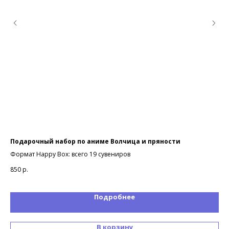
Подарочный набор по аниме Волчица и пряности
По
Аа
Формат Happy Box: всего 19 сувениров
Фор
850
р.
85
Подробнее
В корзину