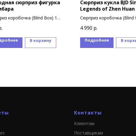
одная сюрприз фигурка
Cюрприз кукла BJD Si
ибара
Legends of Zhen Huan
риз коробочка (Blind Box) 1
Сюрприз коробочка (Blind 
бочка = 1 фигурка
коробочка = 1 куколка
р.
4 990
р.
ллекции 2 варианта дизайна
В коллекции 7 вариантов 
рок
куколок
дробнее
Подробнее
В корзину
В корз
еты
Контакты
Клиентам
ies
Поставщикам