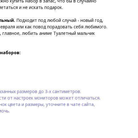
жно купить набор в запас, что бы в случайно
етаться и не искать подарок.
льный.
Подходит под любой случай - новый год,
февраля или как повод порадовать себя любимого.
, главное, любить аниме Туалетный мальчик
наборов:
занных размеров до 3-х сантиметров.
сти от настроек мониторов может отличаться.
ок цвета и размеры, уточните в чате сайта,
мочь.