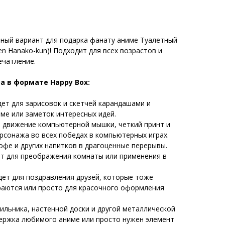
ный вариант для подарка фанату аниме Туалетный
en Hanako-kun)! Подходит для всех возрастов и
ечатление.
а в формате Happy Box:
ет для зарисовок и скетчей карандашами и
ме или заметок интересных идей.
 движение компьютерной мышки, четкий принт и
сонажа во всех победах в компьютерных играх.
офе и других напитков в драгоценные перерывы.
т для преображения комнаты или применения в
ет для поздравления друзей, которые тоже
раются или просто для красочного оформления
ильника, настенной доски и другой металлической
держка любимого аниме или просто нужен элемент