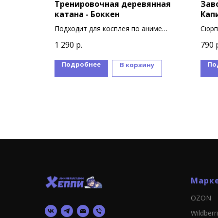
оро
Тренировочная деревянная
Зав
катана - Боккен
Кап
ox) 1
Подходит для косплея по аниме
Сюрп
изайна
Гинтама на персонажа Саката
коро
1 290
р.
790
Гинтоки
В ко
фигу
Подробнее
По
ину
В корзину
Марк
OZON
Wildberr