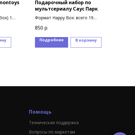
montoys
Подарочный набор по
Сюр
мультсериалу Саус Парк
Сюрп
Box) 1
Формат Happy Box: всего 19
коро
1 59
сувениров
В ко
850
р.
дизайна
фигу
Подробнее
П
ину
В корзину
Помощь
Техническая поддержка
Вопросы по маркетам