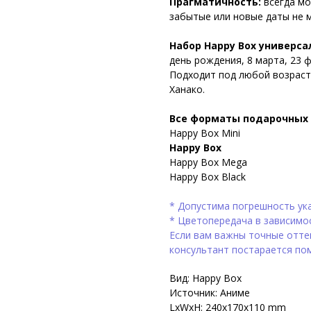
Прагматичность:
всегда мо
забытые или новые даты не м
Набор Happy Box универса
день рождения, 8 марта, 23 
Подходит под любой возраст
Ханако.
Все форматы подарочных 
Happy Box Mini
Happy Box
Happy Box Mega
Happy Box Black
* Допустима погрешность ука
* Цветопередача в зависимо
Если вам важны точные оттен
консультант постарается по
Вид: Happy Box
Источник: Аниме
LxWxH: 240x170x110 mm