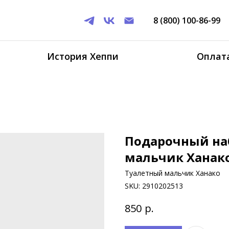
8 (800) 100-86-99
История Хеппи
Оплата
Подарочный на
мальчик Ханак
Туалетный мальчик Ханако
SKU:
2910202513
р.
850