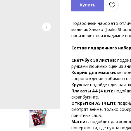
Купить
Подарочный набор это отлич
мальчик Ханако (Jibaku Shoun
произведет неизгладимое вп
Состав подарочного набор
Скетчбук 50 листов:
подойд
ручками любимых сцен из ани
Коврик для мышки:
мягкое
сопровождение любимого пер
Кружка:
подойдет для чая, к
Плакаты А4 (4 шт):
подойде
скрапбукинге.
Открытки А5 (4 шт):
подойд
смотрят аниме, только соби
приятных слов.
Магнит:
подойдет для холод
поверхности, где нужна под