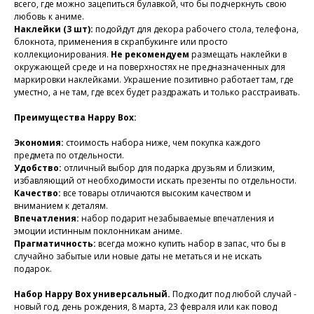
всего, где можно зацепиться булавкой, что бы подчеркнуть свою
любовь к аниме.
Наклейки (3 шт):
подойдут для декора рабочего стола, телефона,
блокнота, применения в скрапбукинге или просто
коллекционирования.
Не рекомендуем
размещать наклейки в
окружающей среде и на поверхностях не предназначенных для
маркировки наклейками. Украшение позитивно работает там, где
уместно, а не там, где всех будет раздражать и только расстраивать.
Преимущества Happy Box:
Экономия:
стоимость набора ниже, чем покупка каждого
предмета по отдельности.
Удобство:
отличный выбор для подарка друзьям и близким,
избавляющий от необходимости искать презенты по отдельности.
Качество:
все товары отличаются высоким качеством и
вниманием к деталям.
Впечатления:
набор подарит незабываемые впечатления и
эмоции истинным поклонникам аниме.
Прагматичность:
всегда можно купить набор в запас, что бы в
случайно забытые или новые даты не метаться и не искать
подарок.
Набор Happy Box универсальный.
Подходит под любой случай -
новый год, день рождения, 8 марта, 23 февраля или как повод