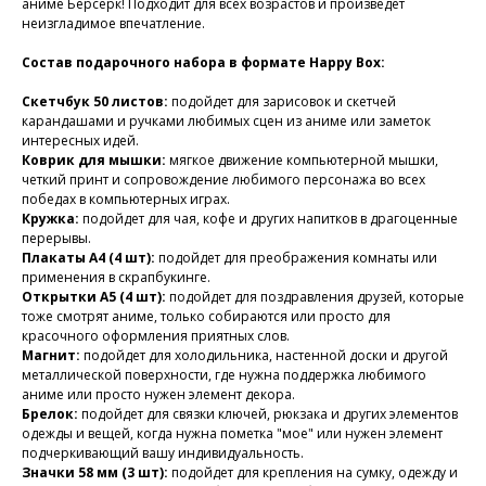
аниме Берсерк! Подходит для всех возрастов и произведет
неизгладимое впечатление.
Состав подарочного набора в формате Happy Box:
Скетчбук 50 листов:
подойдет для зарисовок и скетчей
карандашами и ручками любимых сцен из аниме или заметок
интересных идей.
Коврик для мышки:
мягкое движение компьютерной мышки,
четкий принт и сопровождение любимого персонажа во всех
победах в компьютерных играх.
Кружка:
подойдет для чая, кофе и других напитков в драгоценные
перерывы.
Плакаты А4 (4 шт):
подойдет для преображения комнаты или
применения в скрапбукинге.
Открытки А5 (4 шт):
подойдет для поздравления друзей, которые
тоже смотрят аниме, только собираются или просто для
красочного оформления приятных слов.
Магнит:
подойдет для холодильника, настенной доски и другой
металлической поверхности, где нужна поддержка любимого
аниме или просто нужен элемент декора.
Брелок:
подойдет для связки ключей, рюкзака и других элементов
одежды и вещей, когда нужна пометка "мое" или нужен элемент
подчеркивающий вашу индивидуальность.
Значки 58 мм (3 шт):
подойдет для крепления на сумку, одежду и