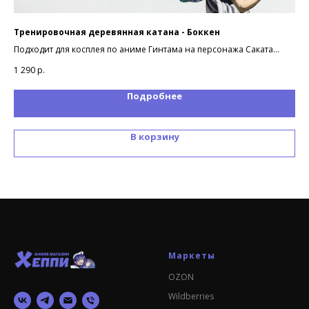
Тренировочная деревянная катана - Боккен
Ги
Подходит для косплея по аниме Гинтама на персонажа Саката
По
Гинтоки
1 290
р.
3 2
Подробнее
В корзину
Маркеты
OZON
Wildberries