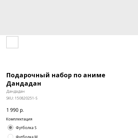
Подарочный набор по аниме
Дандадан
Дандадан
SKU:
150820251-S
1 990
р.
Комплектация
Футболка S
Футболка M