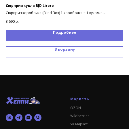
Cюрприз кукла BJD Liroro
По
Сюрприз коробочка (Blind Box) 1 коробочка = 1 куколка
Фор
Серия Fairy Tale House: 8 вариантов дизайна куколок
3 690
р.
79
Подробнее
В корзину
Маркеты
OZON
Wildberries
VK Маркет