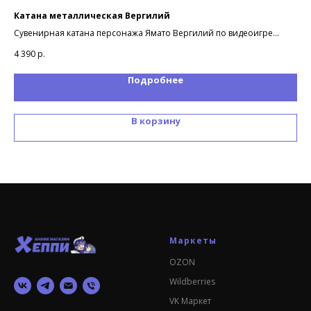
Катана металлическая Вергилий
Ма
Сувенирная катана персонажа Ямато Вергилий по видеоигре
Изд
Девил Мей Край (Devil May Cry)
4 390
р.
1 7
Подробнее
В корзину
Маркеты
OZON
Wildberries
VK Маркет