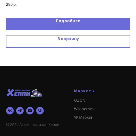
290
р.
69
Подробнее
В корзину
Маркеты
OZON
Wildberries
VK Маркет
© 2024 Аниме магазин Хеппи