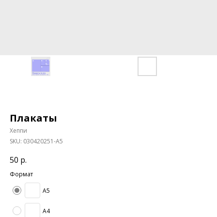
Плакаты
Хеппи
SKU:
030420251-A5
50
р.
Формат
A5
A4