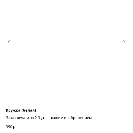
Кружка (белая)
Ма
Заказ печати за 2-3 дня с вашим изображением
Изд
390
р.
1 4