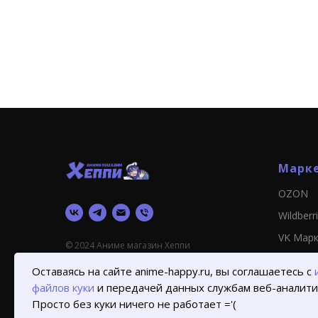
Марк
OZON
Wildberr
VK Мар
© 2024 Аниме магазин Хеппи
Оставаясь на сайте anime-happy.ru, вы соглашаетесь с
файлов куки
и передачей данных службам веб-аналити
Просто без куки ничего не работает ='(