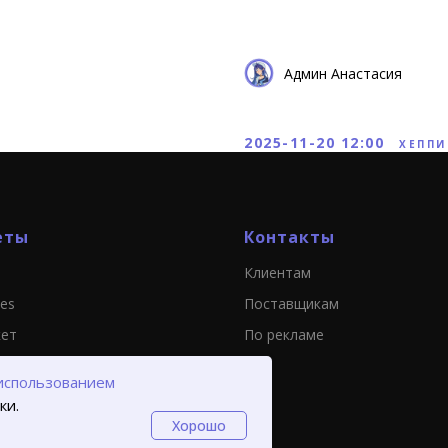
Админ Анастасия
2025-11-20 12:00
ХЕППИ
еты
Контакты
Клиентам
ies
Поставщикам
кет
По рекламе
использованием
ки.
Хорошо