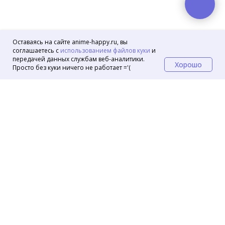
Оставаясь на сайте anime-happy.ru, вы
соглашаетесь с
использованием файлов куки
и
передачей данных службам веб-аналитики.
Хорошо
Просто без куки ничего не работает ='(
Маркеты
OZON
Wildberries
VK Маркет
© 2024 Аниме магазин Хеппи