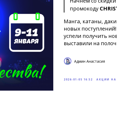
Начнем со скидк
промокоду
CHRIS
Манга, катаны, даки
новых поступлений!
успели получить но
выставили на полочк
Админ Анастасия
2026-01-05 16:52
АКЦИИ НА