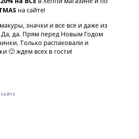
и
20% на ВСЁ
в Хеппи магазине и по
TMAS
на сайте!
макуры, значки и все все и даже из
 Да, да. Прям перед Новым Годом
винки. Только распаковали и
и 🙂 ждем всех в гости!
 САЙТЕ