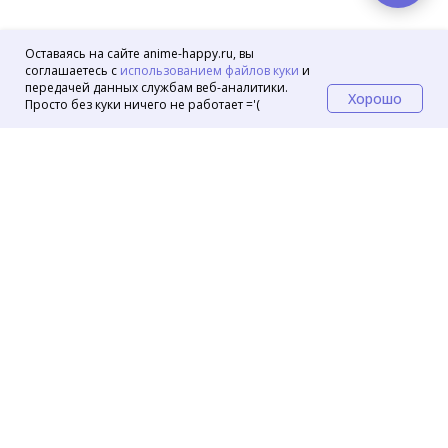
Оставаясь на сайте anime-happy.ru, вы
соглашаетесь с
использованием файлов куки
и
передачей данных службам веб-аналитики.
Хорошо
Просто без куки ничего не работает ='(
Маркеты
OZON
Wildberries
VK Маркет
© 2024 Аниме магазин Хеппи
Контакты
Помощь