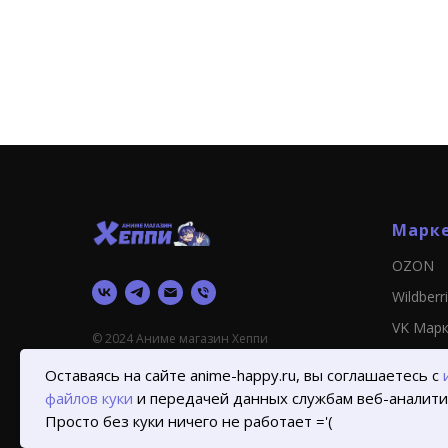
Марк
OZON
Wildberr
VK Мар
© 2024 Аниме магазин Хеппи
Оставаясь на сайте anime-happy.ru, вы соглашаетесь с
файлов куки
и передачей данных службам веб-аналити
Просто без куки ничего не работает ='(