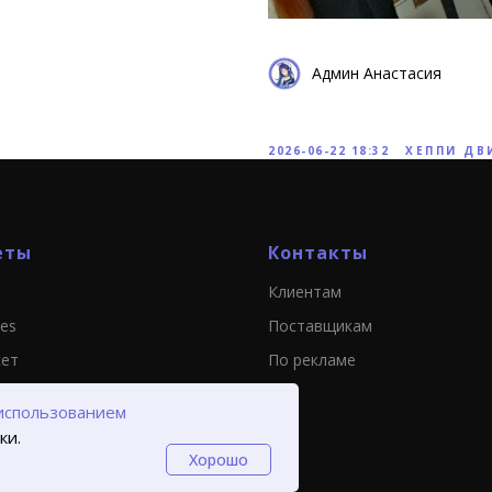
Админ Анастасия
2026-06-22 18:32
ХЕППИ ДВ
еты
Контакты
Клиентам
ies
Поставщикам
кет
По рекламе
использованием
ки.
Хорошо