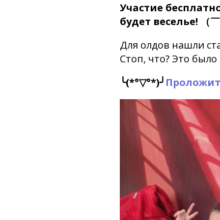
Участие бесплатно
будет веселье!
Для олдов нашли ст
Стоп, что? Это было 
╰(*°▽°*)╯
Проложит