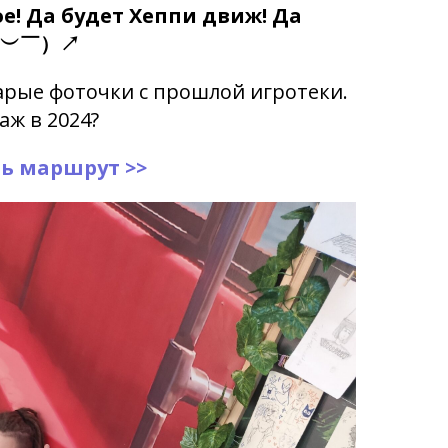
е! Да будет Хеппи движ! Да
 （￣︶￣）↗
арые фоточки с прошлой игротеки.
аж в 2024?
ь маршрут >>