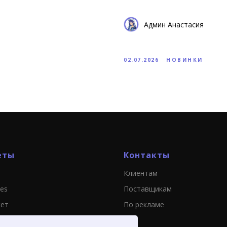
Админ Анастасия
02.07.2026
НОВИНКИ
еты
Контакты
Клиентам
ies
Поставщикам
кет
По рекламе