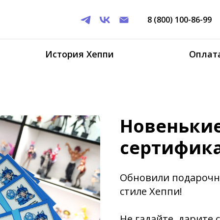
8 (800) 100-86-99
История Хеппи
Оплата
Новеньки
сертифик
Обновили подарочны
стиле Хеппи!
Не гадайте, дарите