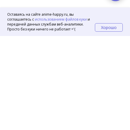
Оставаясь на сайте anime-happy.ru, вы
соглашаетесь с
использованием файлов куки
и
передачей данных службам веб-аналитики.
Хорошо
Просто без куки ничего не работает ='(
Маркеты
OZON
Wildberries
VK Маркет
© 2024 Аниме магазин Хеппи
Контакты
Помощь