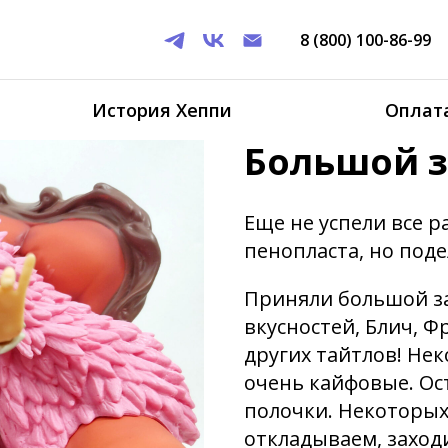
8 (800) 100-86-99
История Хеппи
Оплата
Большой з
Еще не успели все р
пенопласта, но поде
Приняли большой за
вкусностей, Блич, Ф
других тайтлов! Нек
очень кайфовые. Ос
полочки. Некоторых
откладываем, заходи