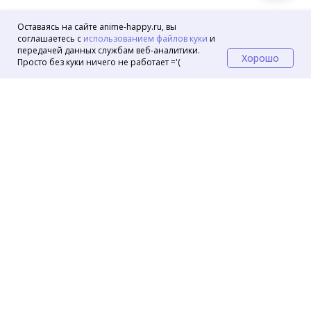
Оставаясь на сайте anime-happy.ru, вы
соглашаетесь с
использованием файлов куки
и
передачей данных службам веб-аналитики.
Хорошо
Просто без куки ничего не работает ='(
Маркеты
OZON
Wildberries
VK Маркет
© 2024 Аниме магазин Хеппи
Контакты
Помощь