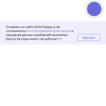
Оставаясь на сайте anime-happy.ru, вы
соглашаетесь с
использованием файлов куки
и
передачей данных службам веб-аналитики.
Хорошо
Просто без куки ничего не работает ='(
Маркеты
OZON
Wildberries
VK Маркет
© 2024 Аниме магазин Хеппи