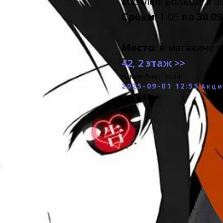
косплея! Больше в а
Сроки:
1.05
по 30.09
Место:
в магазине п
42, 2 этаж >>
Админ Анастасия
2025-09-01 12:55
Акци