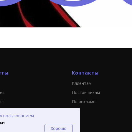
еты
Контакты
Клиентам
ies
Поставщикам
кет
По рекламе
использованием
ки.
Хорошо