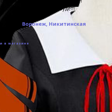
ссортименте подобного не будет!
- больше продления не будет!
о адресу
Воронеж, Никитинская
и в магазине