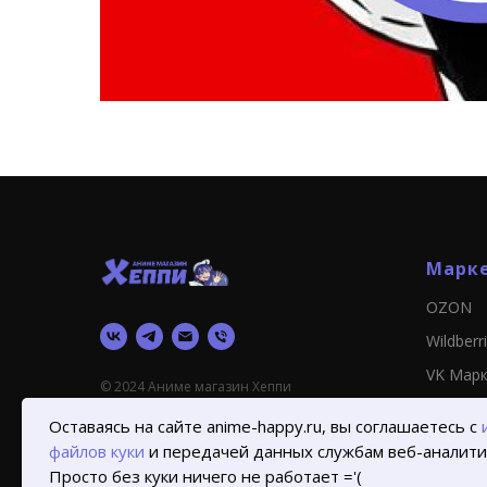
Марк
OZON
Wildberr
VK Мар
© 2024 Аниме магазин Хеппи
Оставаясь на сайте anime-happy.ru, вы соглашаетесь с
файлов куки
и передачей данных службам веб-аналити
Просто без куки ничего не работает ='(