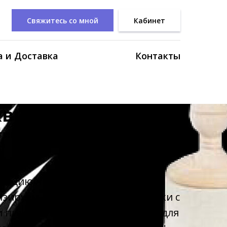
Свяжитесь со мной
Кабинет
 и Доставка
Контакты
квидации!
ртимент одежды и косплей
кцию не будем. Все, что не
изируем. Успейте купить футболки с
и пижамки на осень или костюм для