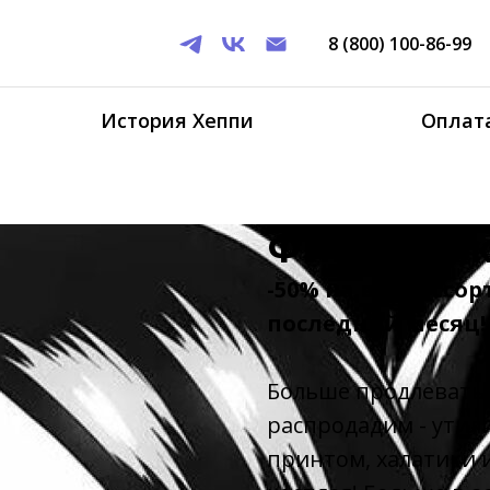
8 (800) 100-86-99
История Хеппи
Оплата
Финал ли
-50% на весь ассо
последний месяц!
Больше продлевать а
распродадим - утил
принтом, халатики 